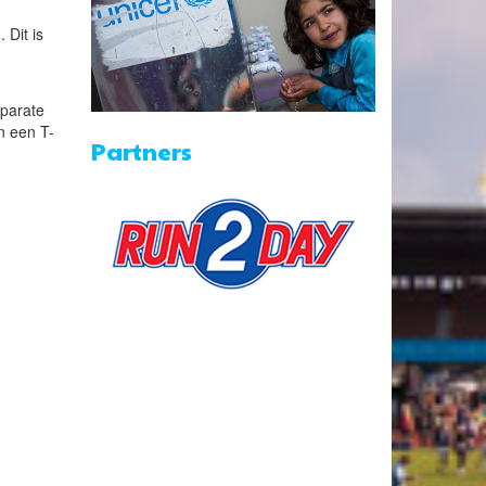
 Dit is
.
eparate
n een T-
Partners