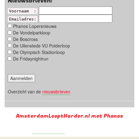
Nieuwsbrieven:
Voornaam :
Emailadres:
Phanos Lopersnieuws
De Vondelparkloop
De Boscross
De Uilenstede VU Polderloop
De Olympisch Stadionloop
De Fridaynightrun
Overzicht van de
nieuwsbrieven
AmsterdamLooptHarder.nl met Phanos
Supported by
Run with a smile